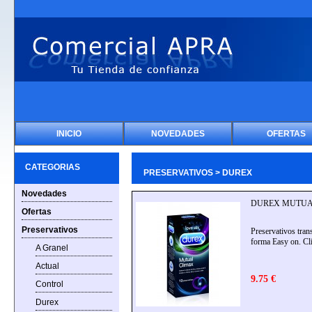
INICIO
NOVEDADES
OFERTAS
CATEGORIAS
PRESERVATIVOS > DUREX
Novedades
DUREX MUTUAL 
Ofertas
Preservativos
Preservativos tran
forma Easy on. Cl
A Granel
Actual
9.75 €
Control
Durex