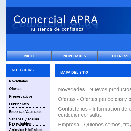
INICIO
NOVEDADES
OFERTAS
CATEGORIAS
MAPA DEL SITIO
Novedades
Novedades
- Nuevos productos
Ofertas
Preservativos
Ofertas
- Ofertas periódicas y 
Lubricantes
Contactenos
- Información de c
Esponjas Vaginales
cualquier consulta.
Sabanas y Toallas
Desechables
Empresa
- Quienes somos, tray
Artículos Higiénicos