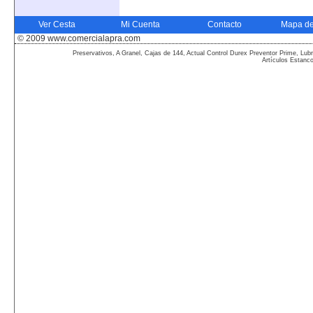
Ver Cesta
Mi Cuenta
Contacto
Mapa de
© 2009 www.comercialapra.com
Preservativos, A Granel, Cajas de 144, Actual Control Durex Preventor Prime, Lubr
Artículos Estanc