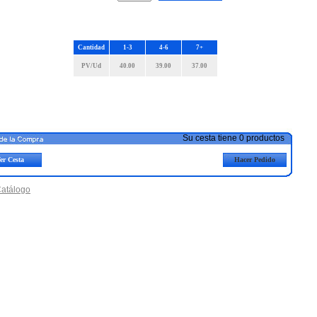
Cantidad
1-3
4-6
7+
PV/Ud
40.00
39.00
37.00
Su cesta tiene 0 productos
er Cesta
Hacer Pedido
Catálogo