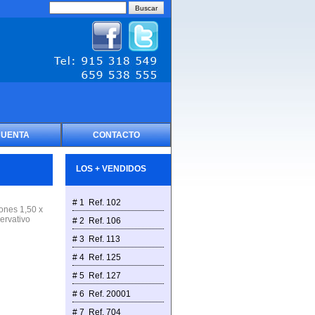
CUENTA
CONTACTO
LOS + VENDIDOS
# 1 Ref. 102
ones 1,50 x
ervativo
# 2 Ref. 106
# 3 Ref. 113
# 4 Ref. 125
# 5 Ref. 127
# 6 Ref. 20001
# 7 Ref. 704