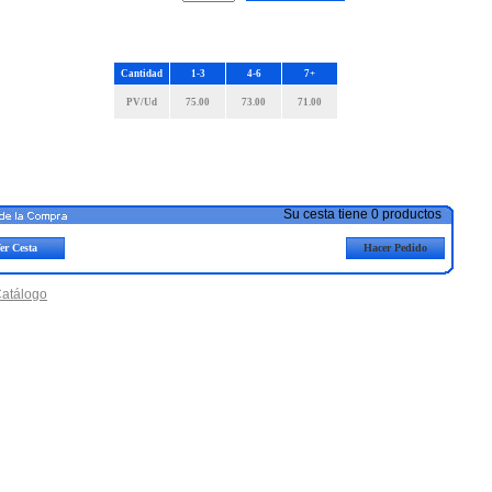
Cantidad
1-3
4-6
7+
PV/Ud
75.00
73.00
71.00
Su cesta tiene 0 productos
er Cesta
Hacer Pedido
Catálogo