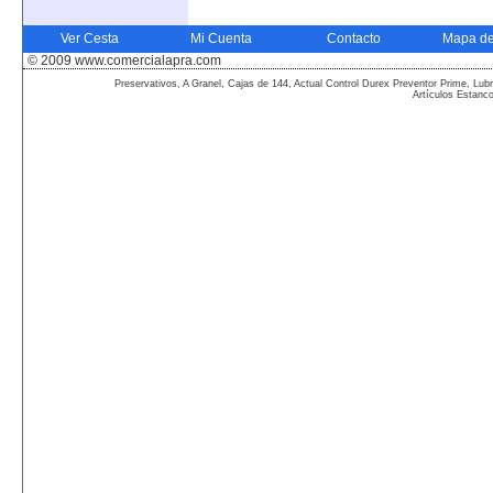
Ver Cesta
Mi Cuenta
Contacto
Mapa de
© 2009 www.comercialapra.com
Preservativos, A Granel, Cajas de 144, Actual Control Durex Preventor Prime, Lubr
Artículos Estanc