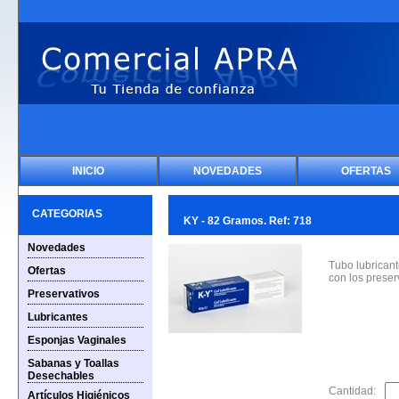
INICIO
NOVEDADES
OFERTAS
CATEGORIAS
KY - 82 Gramos. Ref: 718
Novedades
Tubo lubricant
Ofertas
con los preser
Preservativos
Lubricantes
Esponjas Vaginales
Sabanas y Toallas
Desechables
Cantidad:
Artículos Higiénicos