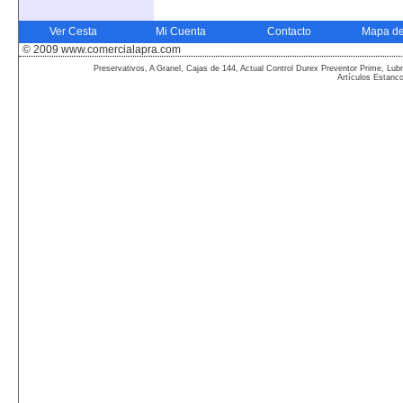
Ver Cesta
Mi Cuenta
Contacto
Mapa de
© 2009 www.comercialapra.com
Preservativos, A Granel, Cajas de 144, Actual Control Durex Preventor Prime, Lubr
Artículos Estanc