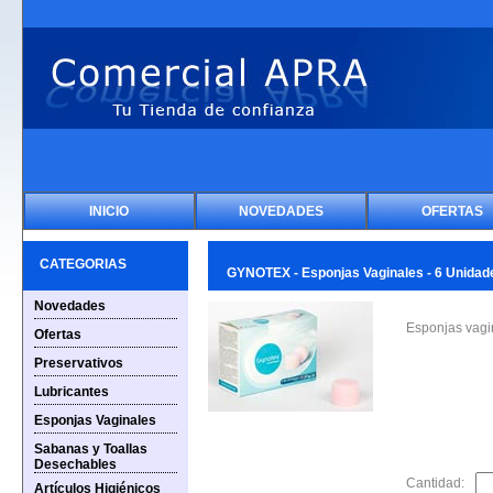
INICIO
NOVEDADES
OFERTAS
CATEGORIAS
GYNOTEX - Esponjas Vaginales - 6 Unidade
Novedades
Esponjas vagi
Ofertas
Preservativos
Lubricantes
Esponjas Vaginales
Sabanas y Toallas
Desechables
Cantidad:
Artículos Higiénicos