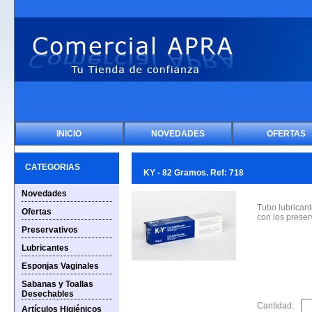
INICIO
NOVEDADES
OFERTAS
CATEGORIAS
KY - 82 Gramos. Ref: 718
Novedades
Tubo lubricant
Ofertas
con los preser
Preservativos
Lubricantes
Esponjas Vaginales
Sabanas y Toallas
Desechables
Cantidad:
Artículos Higiénicos