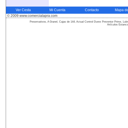
Ver Cesta
Mi Cuenta
Contacto
Mapa de
© 2009 www.comercialapra.com
Preservativos, A Granel, Cajas de 144, Actual Control Durex Preventor Prime, Lubr
Artículos Estanc