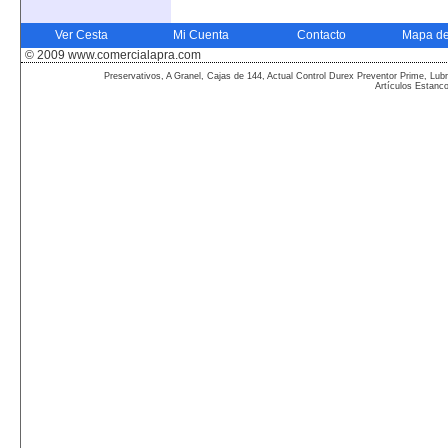
Ver Cesta
Mi Cuenta
Contacto
Mapa de
© 2009 www.comercialapra.com
Preservativos, A Granel, Cajas de 144, Actual Control Durex Preventor Prime, Lubr
Artículos Estanc