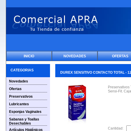
INICIO
NOVEDADES
OFERTAS
CATEGORIAS
DUREX SENSITIVO CONTACTO TOTAL - 12
Novedades
Preservativos
Ofertas
Sensi-Fit. Caj
Preservativos
Lubricantes
Esponjas Vaginales
Sabanas y Toallas
Desechables
Cantidad:
Artículos Higiénicos