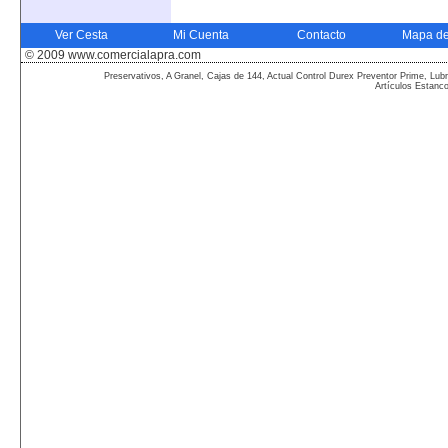
Ver Cesta
Mi Cuenta
Contacto
Mapa de
© 2009 www.comercialapra.com
Preservativos, A Granel, Cajas de 144, Actual Control Durex Preventor Prime, Lubr
Artículos Estanc