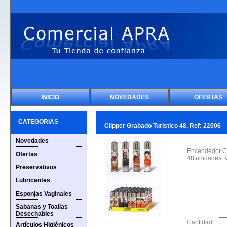
INICIO
NOVEDADES
OFERTAS
CATEGORIAS
Clipper Grabado Turistico 48. Ref: 22006
Novedades
Encendedor Cli
Ofertas
48 unidades. 
Preservativos
Lubricantes
Esponjas Vaginales
Sabanas y Toallas
Desechables
Cantidad:
Artículos Higiénicos